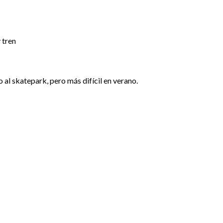
 tren
 al skatepark, pero más difícil en verano.
37.07666484, -8.11178282
OBTENER DIRECCIONES