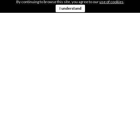
By continuing to browse this site, you agree to our
use of cookies
.
I understand
OBTENER
PRESUPUESTO