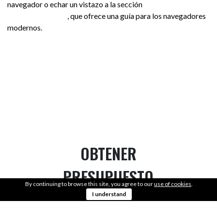
navegador o echar un vistazo a la sección
the About
Cookies website
, que ofrece una guía para los navegadores
modernos.
OBTENER
PRESUPUESTO
By continuing to browse this site, you agree to our
use of cookies
.
I understand