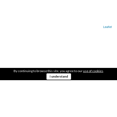
Leaflet
LOCALIZACIÓN
En la entrada/salida de la ciudad
39.40281376, -9.14316235
OBTENER DIRECCIONES
By continuing to browse this site, you agree to our
use of cookies
.
LOCAL
I understand
1.700m2
OBSERVACIONES
Al lado del pabellón deportivo
COMPARTE ESTO CON TUS AMIGOS