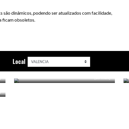
s são dinâmicos, podendo ser atualizados com facilidade,
a ficam obsoletos.
SKATEPARK DE REQUENA
Local
REQUENA, ES
]
[Ler mais]
]