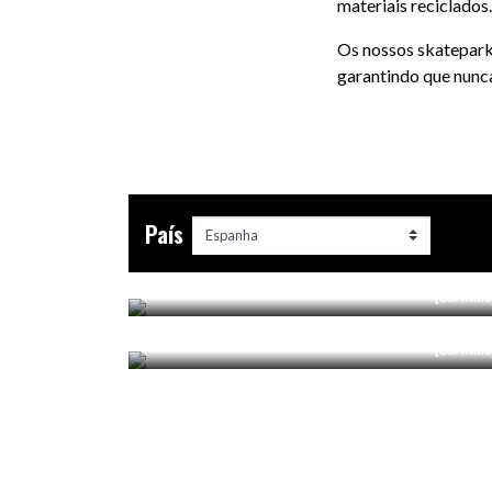
materiais reciclados.
Os nossos skatepark
garantindo que nunc
SKATEPARK DE XIRIVELLA
País
VALÊNCIA, ES
SKATEPARK DE ALAQUÁS
[Ler mais
ALAQUÁS, ES
[Ler mais