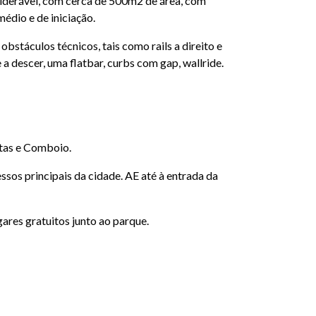
iderável, com cerca de 500m2 de área, com
médio e de iniciação.
stáculos técnicos, tais como rails a direito e
 e a descer, uma flatbar, curbs com gap, wallride.
tas e Comboio.
sos principais da cidade. AE até à entrada da
ares gratuitos junto ao parque.