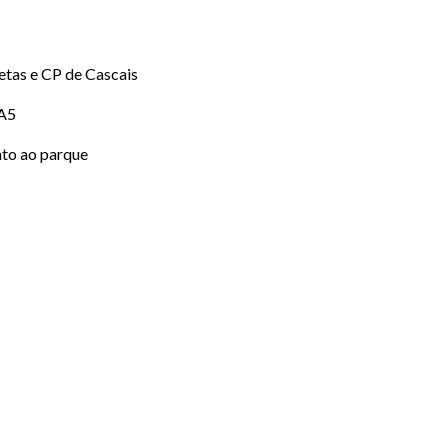
etas e CP de Cascais
 A5
nto ao parque
a torre.
38.701914, -9.441454
OBTER DIREÇÕES