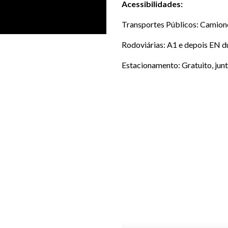
Acessibilidades:
Transportes Públicos: Camion
Rodoviárias: A1 e depois EN d
Estacionamento: Gratuito, jun
LOCALIZAÇÃO
Junto à zona escolar,
LOCAL
1.300m2