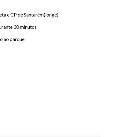
eta e CP de Santarém(longe)
urante 30 minutos
to ao parque
 no topo da Vila
39.35927041, -8.47353088
OBTER DIREÇÕES