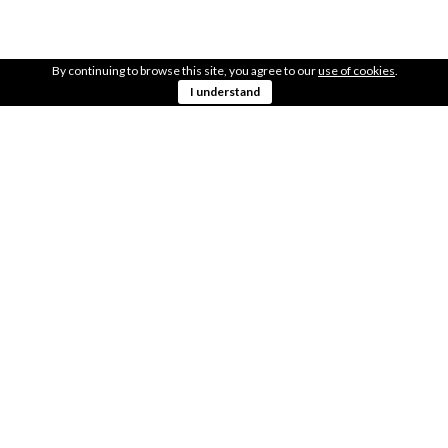
LOCALIZAÇÃO
Junto à estação da CP, para o lado esquerdo
By continuing to browse this site, you agree to our
use of cookies
.
38.69918453, -9.27547941
I understand
OBTER DIREÇÕES
LOCAL
900m2
OBSERVAÇÕES
No jardim de Caxias, ao lado do ringue de Futebol
PARTILHA COM OS TEUS AMIGOS